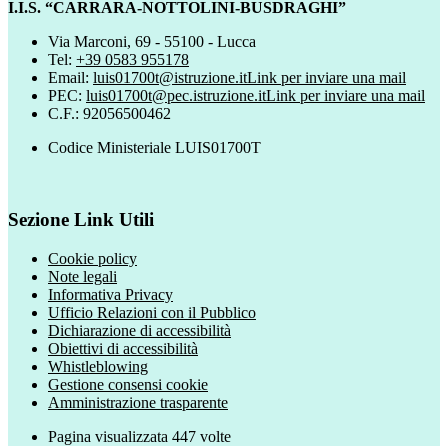
I.I.S. “CARRARA-NOTTOLINI-BUSDRAGHI”
Via Marconi, 69 - 55100 - Lucca
Tel:
+39 0583 955178
Email:
luis01700t@istruzione.it
Link per inviare una mail
PEC:
luis01700t@pec.istruzione.it
Link per inviare una mail
C.F.: 92056500462
Codice Ministeriale LUIS01700T
Sezione Link Utili
Cookie policy
Note legali
Informativa Privacy
Ufficio Relazioni con il Pubblico
Dichiarazione di accessibilità
Obiettivi di accessibilità
Whistleblowing
Gestione consensi cookie
Amministrazione trasparente
Pagina visualizzata
447
volte