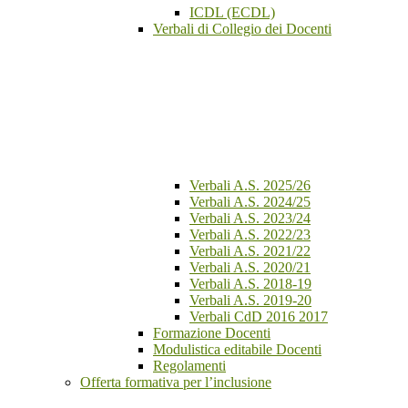
ICDL (ECDL)
Verbali di Collegio dei Docenti
Verbali A.S. 2025/26
Verbali A.S. 2024/25
Verbali A.S. 2023/24
Verbali A.S. 2022/23
Verbali A.S. 2021/22
Verbali A.S. 2020/21
Verbali A.S. 2018-19
Verbali A.S. 2019-20
Verbali CdD 2016 2017
Formazione Docenti
Modulistica editabile Docenti
Regolamenti
Offerta formativa per l’inclusione