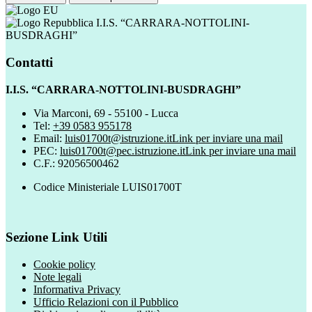
I.I.S. “CARRARA-NOTTOLINI-
BUSDRAGHI”
Contatti
I.I.S. “CARRARA-NOTTOLINI-BUSDRAGHI”
Via Marconi, 69 - 55100 - Lucca
Tel:
+39 0583 955178
Email:
luis01700t@istruzione.it
Link per inviare una mail
PEC:
luis01700t@pec.istruzione.it
Link per inviare una mail
C.F.: 92056500462
Codice Ministeriale LUIS01700T
Sezione Link Utili
Cookie policy
Note legali
Informativa Privacy
Ufficio Relazioni con il Pubblico