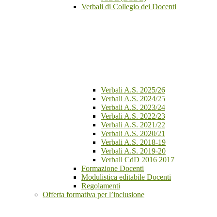
Verbali di Collegio dei Docenti
Verbali A.S. 2025/26
Verbali A.S. 2024/25
Verbali A.S. 2023/24
Verbali A.S. 2022/23
Verbali A.S. 2021/22
Verbali A.S. 2020/21
Verbali A.S. 2018-19
Verbali A.S. 2019-20
Verbali CdD 2016 2017
Formazione Docenti
Modulistica editabile Docenti
Regolamenti
Offerta formativa per l’inclusione