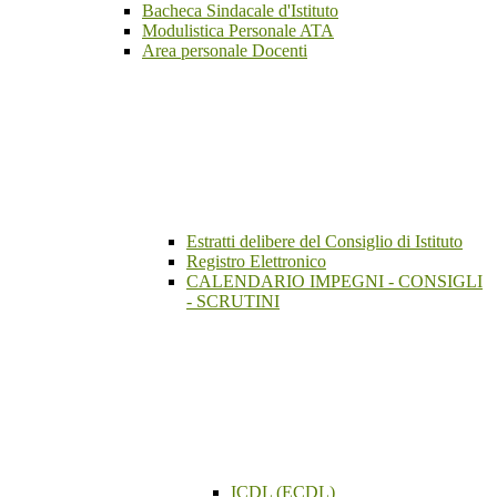
Bacheca Sindacale d'Istituto
Modulistica Personale ATA
Area personale Docenti
Estratti delibere del Consiglio di Istituto
Registro Elettronico
CALENDARIO IMPEGNI - CONSIGLI
- SCRUTINI
ICDL (ECDL)