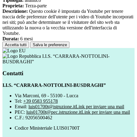
Tipologia:
analitico
Proprieta:
Terza-parte
Descrizione:
Questo cookie è impostato da Youtube per tenere
traccia delle preferenze dell'utente per i video di Youtube incorporati
nei siti; può anche determinare se il visitatore del sito web sta
utilizzando la nuova o la vecchia versione dell'interfaccia di
Youtube.
Durata:
6 mesi
Accetta tutti
Salva le preferenze
I.I.S. “CARRARA-NOTTOLINI-
BUSDRAGHI”
Contatti
I.I.S. “CARRARA-NOTTOLINI-BUSDRAGHI”
Via Marconi, 69 - 55100 - Lucca
Tel:
+39 0583 955178
Email:
luis01700t@istruzione.it
Link per inviare una mail
PEC:
luis01700t@pec.istruzione.it
Link per inviare una mail
C.F.: 92056500462
Codice Ministeriale LUIS01700T