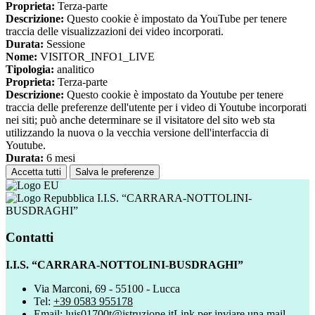
Proprieta:
Terza-parte
Descrizione:
Questo cookie è impostato da YouTube per tenere
traccia delle visualizzazioni dei video incorporati.
Durata:
Sessione
Nome:
VISITOR_INFO1_LIVE
Tipologia:
analitico
Proprieta:
Terza-parte
Descrizione:
Questo cookie è impostato da Youtube per tenere
traccia delle preferenze dell'utente per i video di Youtube incorporati
nei siti; può anche determinare se il visitatore del sito web sta
utilizzando la nuova o la vecchia versione dell'interfaccia di
Youtube.
Durata:
6 mesi
Accetta tutti
Salva le preferenze
I.I.S. “CARRARA-NOTTOLINI-
BUSDRAGHI”
Contatti
I.I.S. “CARRARA-NOTTOLINI-BUSDRAGHI”
Via Marconi, 69 - 55100 - Lucca
Tel:
+39 0583 955178
Email:
luis01700t@istruzione.it
Link per inviare una mail