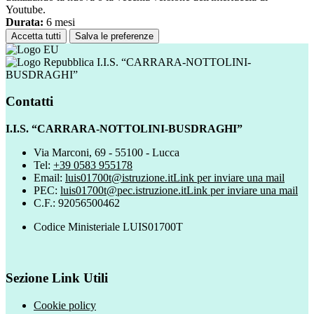
Youtube.
Durata:
6 mesi
Accetta tutti
Salva le preferenze
I.I.S. “CARRARA-NOTTOLINI-
BUSDRAGHI”
Contatti
I.I.S. “CARRARA-NOTTOLINI-BUSDRAGHI”
Via Marconi, 69 - 55100 - Lucca
Tel:
+39 0583 955178
Email:
luis01700t@istruzione.it
Link per inviare una mail
PEC:
luis01700t@pec.istruzione.it
Link per inviare una mail
C.F.: 92056500462
Codice Ministeriale LUIS01700T
Sezione Link Utili
Cookie policy