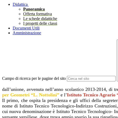
Didattica
Panoramica
Offerta formativa
Le schede didattiche
I progetti delle classi
Documenti Utili
Amministrazione
Campo di ricerca per le pagine del sito
dall’unione, avvenuta
nell’anno scolastico 2013-2014, di tr
per Geometri “L. Nottolini”
e l’
Istituto
Tecnico Agrario 
Il primo, che ospita la presidenza e gli uffici della segreter
nome di Istituto
Tecnico Tecnologico-Indirizzo Costruzioni,
cui nuova denominazione è
Istituto Tecnico Tecnologico- I
versante versiliese, dove trova ampio
spazio la sua rigoglio