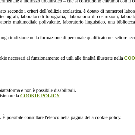
 sperimentale a indirizzo urbanistico – che si concludono entrambi con i
tato secondo i criteri dell’edilizia scolastica, è dotato di numerosi lab
 tecnigrafi, laboratori di topografia, laboratorio di costruzioni, labor
torio multimediale polivalente, laboratorio linguistico, una biblioteca
 lunga tradizione nella formazione di personale qualificato nel settore
kie necessari al funzionamento ed utili alle finalità illustrate nella
COO
attaforma e non è possibile disabilitarli.
isionare la
COOKIE POLICY
.
 È possibile consultare l'elenco nella pagina della cookie policy.