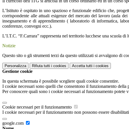
Il curricolo dell’ITG si articola in un corso ordinario ed in un corso
L’Istituto è ospitato in uno spazioso e funzionale edificio che, proget
corrispondente alle attuali esigenze del mercato del lavoro (aula dei
insegnamento e di apprendimento ( laboratorio di informatica, labora
conferenze, convegni ecc.).
L’I.T.C. “F.Carrara” rappresenta nel territorio lucchese una scuola di
Notizie
Questo sito o gli strumenti terzi da questo utilizzati si avvalgono di coo
Personalizza
Rifiuta tutti
i cookies
Accetta tutti
i cookies
Gestione cookie
In questa schermata è possibile scegliere quali cookie consentire.
I cookie necessari sono quelli che consentono il funzionamento della pi
Per conoscere quali sono i cookie necessari al funzionamento potete v
Cookie necessari per il funzionamento
I cookie necessari per il funzionamento non possono essere disabilitati.
google.com
Nome