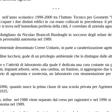
- - -
a nell’anno scolastico 1999-2000 tra l’Istituto Tecnico per Geometri “L
cupare i due distinti edifici in cui erano collocati in precedenza: il p
i trova nell’immediata periferia della città, è corredato di azienda agra
Mutigliano da Nicolao Brancoli Busdraghi in soccorso degli orfani dei 
con personalità autonoma nel 1989.
erimentale denominato Cerere Unitario, in parte a caratterizzazione agritu
olline lucchesi, gode di un privilegio ambientale che lo distingue dalle altr
line e l’attività di laboratorio alla quale è dedicata una cura costante si
vati, impianti arborei, serre, una cantina, un frantoio, si aggiungono due
torio di agronomia e zootecnia, un laboratorio con strumentazione per 
 1896, quando nasce la prima classe di una scuola privata per Agrimen
 1935.
; infine nel 1988 viene separato dal corso per ragionieri e nel 1996 si t
tonoma nel 1989.