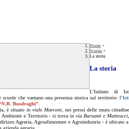
Home
>
Scuola
>
La storia
La storia
L’Istituto di Is
e scuole che vantano una presenza storica sul territorio:
l’
Is
“N.B. Busdraghi”
.
ia, è situato in
viale Marconi
, nei pressi
delle mura cittadin
 Ambiente e Territorio - si trova in
via Barsanti e
Matteucci
ndirizzo Agraria, Agroalimentare e Agroindustria - è ubicato 
sa azienda agraria.