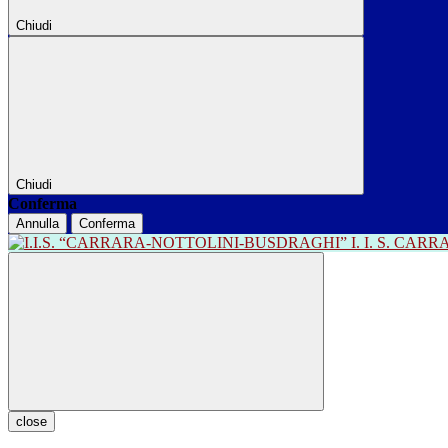
Chiudi
Chiudi
Conferma
Annulla
Conferma
I. I. S. CA
close