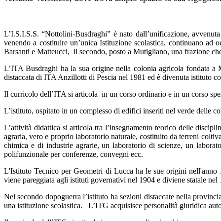
L’I.S.I.S.S. “Nottolini-Busdraghi” è nato dall’unificazione, avvenut
venendo a costituire un’unica Istituzione scolastica, continuano ad oc
Barsanti e Matteucci, il secondo, posto a Mutigliano, una frazione che s
L’ITA Busdraghi ha la sua origine nella colonia agricola fondata a 
distaccata di ITA Anzillotti di Pescia nel 1981 ed è divenuta istituto 
Il curricolo dell’ITA si articola in un corso ordinario e in un corso sp
L’istituto, ospitato in un complesso di edifici inseriti nel verde delle c
L’attività didattica si articola tra l’insegnamento teorico delle discip
agraria, vero e proprio laboratorio naturale, costituito da terreni colti
chimica e di industrie agrarie, un laboratorio di scienze, un labora
polifunzionale per conferenze, convegni ecc.
L'Istituto Tecnico per Geometri di Lucca ha le sue origini nell'anno
viene pareggiata agli istituti governativi nel 1904 e diviene statale nel
Nel secondo dopoguerra l’istituto ha sezioni distaccate nella provincia
una istituzione scolastica. L’ITG acquisisce personalità giuridica au