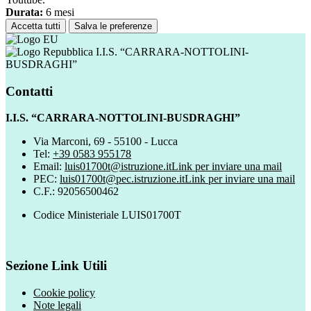
Durata:
6 mesi
Accetta tutti
Salva le preferenze
I.I.S. “CARRARA-NOTTOLINI-
BUSDRAGHI”
Contatti
I.I.S. “CARRARA-NOTTOLINI-BUSDRAGHI”
Via Marconi, 69 - 55100 - Lucca
Tel:
+39 0583 955178
Email:
luis01700t@istruzione.it
Link per inviare una mail
PEC:
luis01700t@pec.istruzione.it
Link per inviare una mail
C.F.: 92056500462
Codice Ministeriale LUIS01700T
Sezione Link Utili
Cookie policy
Note legali