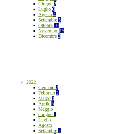
Giugno
2
Luglio
6
Agosto
4
Settembre
5
Ottobre
10
Novembre
15
Dicembre
3
2022
Gennaio
2
Febbraio
2
Marzo
3
Aprile
5
Maggio
Giugno
1
Luglio
Agosto
Settembre
2