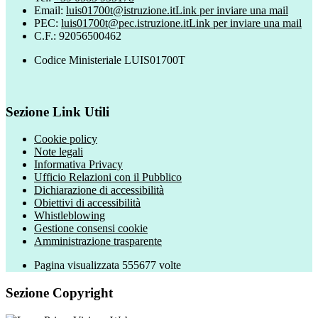
Email:
luis01700t@istruzione.it
Link per inviare una mail
PEC:
luis01700t@pec.istruzione.it
Link per inviare una mail
C.F.: 92056500462
Codice Ministeriale LUIS01700T
Sezione Link Utili
Cookie policy
Note legali
Informativa Privacy
Ufficio Relazioni con il Pubblico
Dichiarazione di accessibilità
Obiettivi di accessibilità
Whistleblowing
Gestione consensi cookie
Amministrazione trasparente
Pagina visualizzata
555677
volte
Sezione Copyright