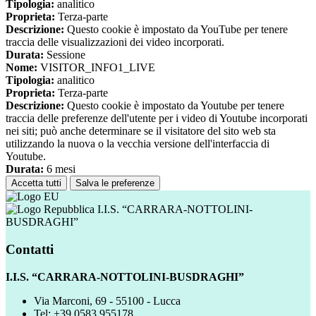
Tipologia:
analitico
Proprieta:
Terza-parte
Descrizione:
Questo cookie è impostato da YouTube per tenere
traccia delle visualizzazioni dei video incorporati.
Durata:
Sessione
Nome:
VISITOR_INFO1_LIVE
Tipologia:
analitico
Proprieta:
Terza-parte
Descrizione:
Questo cookie è impostato da Youtube per tenere
traccia delle preferenze dell'utente per i video di Youtube incorporati
nei siti; può anche determinare se il visitatore del sito web sta
utilizzando la nuova o la vecchia versione dell'interfaccia di
Youtube.
Durata:
6 mesi
Accetta tutti
Salva le preferenze
I.I.S. “CARRARA-NOTTOLINI-
BUSDRAGHI”
Contatti
I.I.S. “CARRARA-NOTTOLINI-BUSDRAGHI”
Via Marconi, 69 - 55100 - Lucca
Tel:
+39 0583 955178