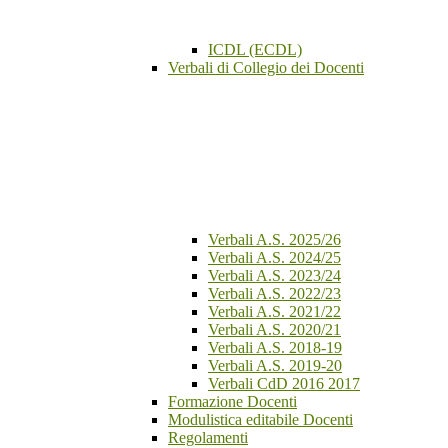
ICDL (ECDL)
Verbali di Collegio dei Docenti
Verbali A.S. 2025/26
Verbali A.S. 2024/25
Verbali A.S. 2023/24
Verbali A.S. 2022/23
Verbali A.S. 2021/22
Verbali A.S. 2020/21
Verbali A.S. 2018-19
Verbali A.S. 2019-20
Verbali CdD 2016 2017
Formazione Docenti
Modulistica editabile Docenti
Regolamenti