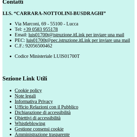
Contatti
I.I.S. “CARRARA-NOTTOLINI-BUSDRAGHI”
Via Marconi, 69 - 55100 - Lucca
Tel:
+39 0583 955178
Email:
luis01700t@istruzione.it
Link per inviare una mail
PEC:
luis01700t@pec.istruzione.it
Link per inviare una mail
C.F.: 92056500462
Codice Ministeriale LUIS01700T
Sezione Link Utili
Cookie policy
Note legali
Informativa Privacy
Ufficio Relazioni con il Pubblico
Dichiarazione di accessibilità
Obiettivi di accessibilità
Whistleblowing
Gestione consensi cookie
Amministrazione trasparente