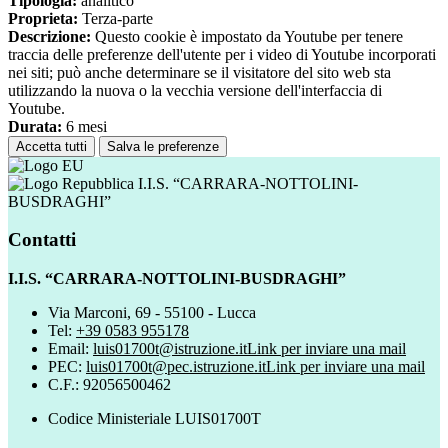
Tipologia:
analitico
Proprieta:
Terza-parte
Descrizione:
Questo cookie è impostato da Youtube per tenere
traccia delle preferenze dell'utente per i video di Youtube incorporati
nei siti; può anche determinare se il visitatore del sito web sta
utilizzando la nuova o la vecchia versione dell'interfaccia di
Youtube.
Durata:
6 mesi
Accetta tutti
Salva le preferenze
I.I.S. “CARRARA-NOTTOLINI-
BUSDRAGHI”
Contatti
I.I.S. “CARRARA-NOTTOLINI-BUSDRAGHI”
Via Marconi, 69 - 55100 - Lucca
Tel:
+39 0583 955178
Email:
luis01700t@istruzione.it
Link per inviare una mail
PEC:
luis01700t@pec.istruzione.it
Link per inviare una mail
C.F.: 92056500462
Codice Ministeriale LUIS01700T