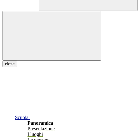
close
Scuola
Panoramica
Presentazione
I luoghi
Le persone