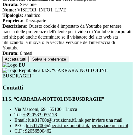
Durata:
Sessione
Nome:
VISITOR_INFO1_LIVE
Tipologia:
analitico
Proprieta:
Terza-parte
Descrizione:
Questo cookie è impostato da Youtube per tenere
traccia delle preferenze dell'utente per i video di Youtube incorporati
nei siti; può anche determinare se il visitatore del sito web sta
utilizzando la nuova o la vecchia versione dell'interfaccia di
Youtube.
Durata:
6 mesi
Accetta tutti
Salva le preferenze
I.I.S. “CARRARA-NOTTOLINI-
BUSDRAGHI”
Contatti
I.I.S. “CARRARA-NOTTOLINI-BUSDRAGHI”
Via Marconi, 69 - 55100 - Lucca
Tel:
+39 0583 955178
Email:
luis01700t@istruzione.it
Link per inviare una mail
PEC:
luis01700t@pec.istruzione.it
Link per inviare una mail
C.F.: 92056500462