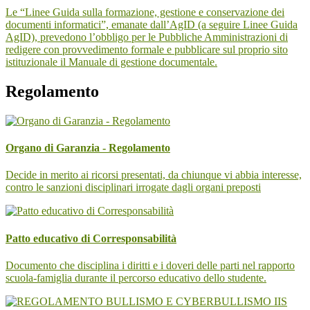
Le “Linee Guida sulla formazione, gestione e conservazione dei
documenti informatici”, emanate dall’AgID (a seguire Linee Guida
AgID), prevedono l’obbligo per le Pubbliche Amministrazioni di
redigere con provvedimento formale e pubblicare sul proprio sito
istituzionale il Manuale di gestione documentale.
Regolamento
Organo di Garanzia - Regolamento
Decide in merito ai ricorsi presentati, da chiunque vi abbia interesse,
contro le sanzioni disciplinari irrogate dagli organi preposti
Patto educativo di Corresponsabilità
Documento che disciplina i diritti e i doveri delle parti nel rapporto
scuola-famiglia durante il percorso educativo dello studente.