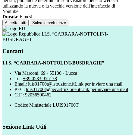
nei siti; può anche determinare se il visitatore del sito web sta
utilizzando la nuova o la vecchia versione dell'interfaccia di
Youtube.
Durata:
6 mesi
Accetta tutti
Salva le preferenze
I.I.S. “CARRARA-NOTTOLINI-
BUSDRAGHI”
Contatti
I.I.S. “CARRARA-NOTTOLINI-BUSDRAGHI”
Via Marconi, 69 - 55100 - Lucca
Tel:
+39 0583 955178
Email:
luis01700t@istruzione.it
Link per inviare una mail
PEC:
luis01700t@pec.istruzione.it
Link per inviare una mail
C.F.: 92056500462
Codice Ministeriale LUIS01700T
Sezione Link Utili