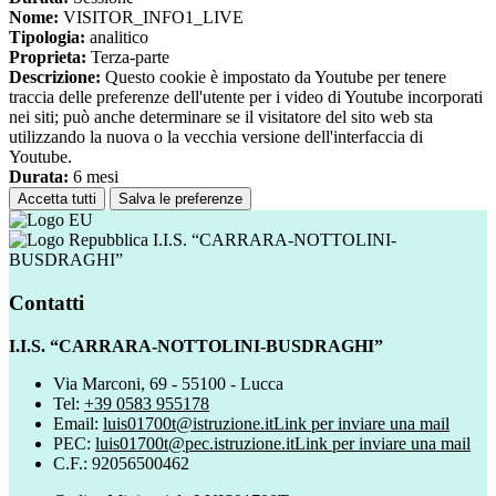
Nome:
VISITOR_INFO1_LIVE
Tipologia:
analitico
Proprieta:
Terza-parte
Descrizione:
Questo cookie è impostato da Youtube per tenere
traccia delle preferenze dell'utente per i video di Youtube incorporati
nei siti; può anche determinare se il visitatore del sito web sta
utilizzando la nuova o la vecchia versione dell'interfaccia di
Youtube.
Durata:
6 mesi
Accetta tutti
Salva le preferenze
I.I.S. “CARRARA-NOTTOLINI-
BUSDRAGHI”
Contatti
I.I.S. “CARRARA-NOTTOLINI-BUSDRAGHI”
Via Marconi, 69 - 55100 - Lucca
Tel:
+39 0583 955178
Email:
luis01700t@istruzione.it
Link per inviare una mail
PEC:
luis01700t@pec.istruzione.it
Link per inviare una mail
C.F.: 92056500462