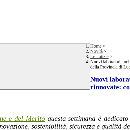
Home
>
Novità
>
Le notizie
>
Nuovi laboratori, ambi
della Provincia di Lu
Nuovi laborat
rinnovate: co
one e del Merito
questa settimana è dedicato a
novazione, sostenibilità, sicurezza e qualità d