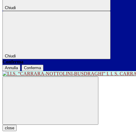
Chiudi
Chiudi
Conferma
Annulla
Conferma
I. I. S. CA
close