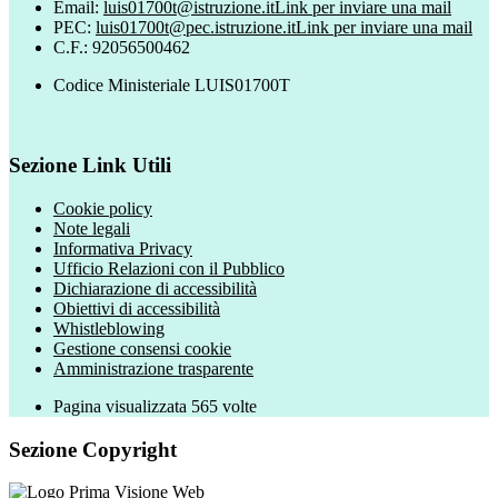
Email:
luis01700t@istruzione.it
Link per inviare una mail
PEC:
luis01700t@pec.istruzione.it
Link per inviare una mail
C.F.: 92056500462
Codice Ministeriale LUIS01700T
Sezione Link Utili
Cookie policy
Note legali
Informativa Privacy
Ufficio Relazioni con il Pubblico
Dichiarazione di accessibilità
Obiettivi di accessibilità
Whistleblowing
Gestione consensi cookie
Amministrazione trasparente
Pagina visualizzata
565
volte
Sezione Copyright