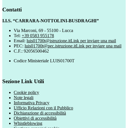
Contatti
I.I.S. “CARRARA-NOTTOLINI-BUSDRAGHI”
Via Marconi, 69 - 55100 - Lucca
Tel:
+39 0583 955178
Email:
luis01700t@istruzione.it
Link per inviare una mail
PEC:
luis01700t@pec.istruzione.it
Link per inviare una mail
C.F.: 92056500462
Codice Ministeriale LUIS01700T
Sezione Link Utili
Cookie policy
Note legali
Informativa Privacy
Ufficio Relazioni con il Pubblico
Dichiarazione di accessibilità
Obiettivi di accessibilità
Whistleblowing