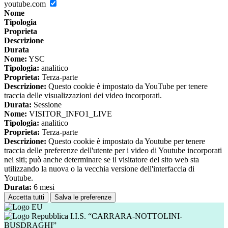
youtube.com
Nome
Tipologia
Proprieta
Descrizione
Durata
Nome:
YSC
Tipologia:
analitico
Proprieta:
Terza-parte
Descrizione:
Questo cookie è impostato da YouTube per tenere
traccia delle visualizzazioni dei video incorporati.
Durata:
Sessione
Nome:
VISITOR_INFO1_LIVE
Tipologia:
analitico
Proprieta:
Terza-parte
Descrizione:
Questo cookie è impostato da Youtube per tenere
traccia delle preferenze dell'utente per i video di Youtube incorporati
nei siti; può anche determinare se il visitatore del sito web sta
utilizzando la nuova o la vecchia versione dell'interfaccia di
Youtube.
Durata:
6 mesi
Accetta tutti
Salva le preferenze
I.I.S. “CARRARA-NOTTOLINI-
BUSDRAGHI”