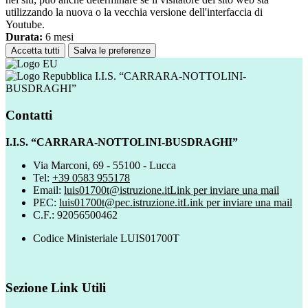
utilizzando la nuova o la vecchia versione dell'interfaccia di
Youtube.
Durata:
6 mesi
Accetta tutti
Salva le preferenze
I.I.S. “CARRARA-NOTTOLINI-
BUSDRAGHI”
Contatti
I.I.S. “CARRARA-NOTTOLINI-BUSDRAGHI”
Via Marconi, 69 - 55100 - Lucca
Tel:
+39 0583 955178
Email:
luis01700t@istruzione.it
Link per inviare una mail
PEC:
luis01700t@pec.istruzione.it
Link per inviare una mail
C.F.: 92056500462
Codice Ministeriale LUIS01700T
Sezione Link Utili