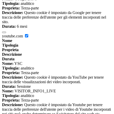
Tipologia:
analitico
Proprieta:
Terza-parte
Descrizione:
Questo cookie è impostato da Google per tenere
traccia delle preferenze dell'utente per gli elementi incorporati nel
sito.
Durata:
6 mesi
youtube.com
Nome
Tipologia
Proprieta
Descrizione
Durata
Nome:
YSC
Tipologia:
analitico
Proprieta:
Terza-parte
Descrizione:
Questo cookie è impostato da YouTube per tenere
traccia delle visualizzazioni dei video incorporati.
Durata:
Sessione
Nome:
VISITOR_INFO1_LIVE
Tipologia:
analitico
Proprieta:
Terza-parte
Descrizione:
Questo cookie è impostato da Youtube per tenere
traccia delle preferenze dell'utente per i video di Youtube incorporati
nei siti; può anche determinare se il visitatore del sito web sta