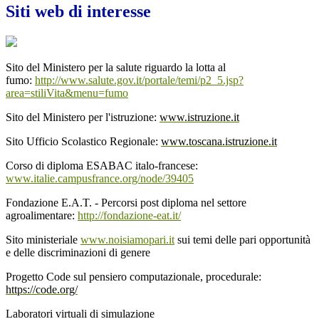
Siti web di interesse
Sito del Ministero per la salute riguardo la lotta al
fumo:
http://www.salute.gov.it/portale/temi/p2_5.jsp?
area=stiliVita&menu=fumo
Sito del Ministero per l'istruzione:
www.istruzione.it
Sito Ufficio Scolastico Regionale:
www.toscana.istruzione.it
Corso di diploma ESABAC italo-francese:
www.italie.campusfrance.org/node/39405
Fondazione E.A.T. - Percorsi post diploma nel settore
agroalimentare:
http://fondazione-eat.it/
Sito ministeriale
www.noisiamopari.it
sui temi delle pari opportunità
e delle discriminazioni di genere
Progetto Code sul pensiero computazionale, procedurale:
https://code.org/
Laboratori virtuali di simulazione