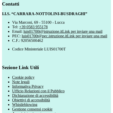
Contatti
I.I.S. “CARRARA-NOTTOLINI-BUSDRAGHI”
Via Marconi, 69 - 55100 - Lucca
Tel:
+39 0583 955178
Email:
luis01700t@istruzione.it
Link per inviare una mail
PEC:
luis01700t@pec.istruzione.it
Link per inviare una mail
C.F.: 92056500462
Codice Ministeriale LUIS01700T
Sezione Link Utili
Cookie policy
Note legali
Informativa Privacy
Ufficio Relazioni con il Pubblico
Dichiarazione di accessibilità
Obiettivi di accessibilità
Whistleblowing
Gestione consensi cookie