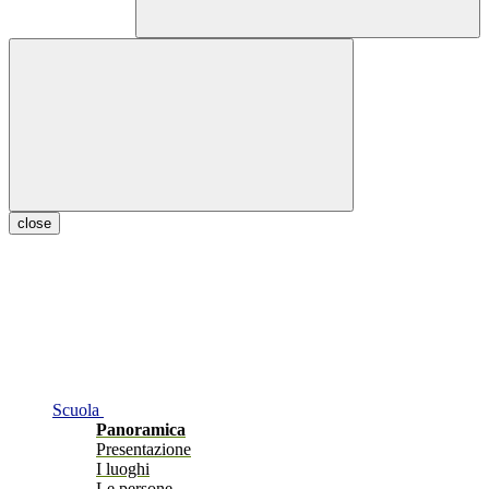
close
Scuola
Panoramica
Presentazione
I luoghi
Le persone