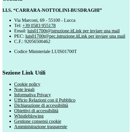
I.I.S. “CARRARA-NOTTOLINI-BUSDRAGHI”
Via Marconi, 69 - 55100 - Lucca
Tel:
+39 0583 955178
Email:
luis01700t@istruzione.it
Link per inviare una mail
PEC:
luis01700t@pec.istruzione.it
Link per inviare una mail
C.F.: 92056500462
Codice Ministeriale LUIS01700T
Sezione Link Utili
Cookie policy
Note legali
Informativa Privacy
Ufficio Relazioni con il Pubblico
Dichiarazione di accessibilità
Obiettivi di accessibilità
Whistleblowing
Gestione consensi cookie
Amministrazione trasparente