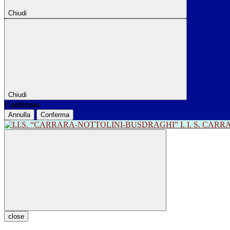
Chiudi
Chiudi
Conferma
Annulla
Conferma
I. I. S. CA
close