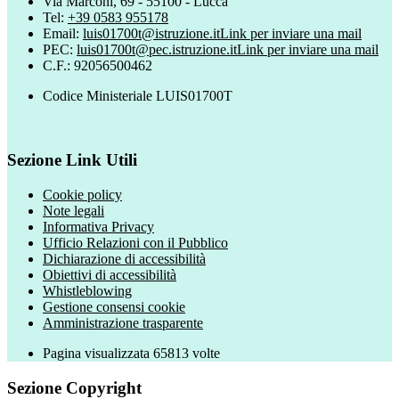
Via Marconi, 69 - 55100 - Lucca
Tel:
+39 0583 955178
Email:
luis01700t@istruzione.it
Link per inviare una mail
PEC:
luis01700t@pec.istruzione.it
Link per inviare una mail
C.F.: 92056500462
Codice Ministeriale LUIS01700T
Sezione Link Utili
Cookie policy
Note legali
Informativa Privacy
Ufficio Relazioni con il Pubblico
Dichiarazione di accessibilità
Obiettivi di accessibilità
Whistleblowing
Gestione consensi cookie
Amministrazione trasparente
Pagina visualizzata
65813
volte
Sezione Copyright