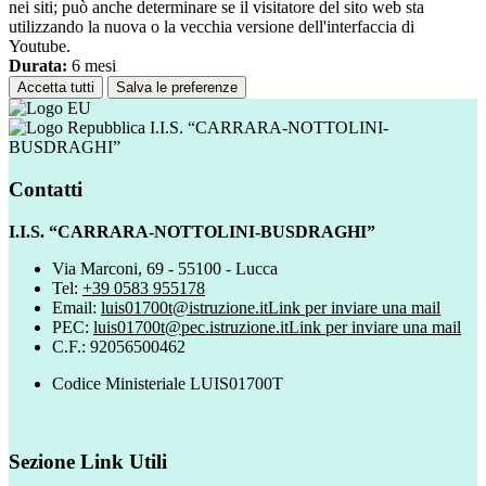
nei siti; può anche determinare se il visitatore del sito web sta
utilizzando la nuova o la vecchia versione dell'interfaccia di
Youtube.
Durata:
6 mesi
Accetta tutti
Salva le preferenze
I.I.S. “CARRARA-NOTTOLINI-
BUSDRAGHI”
Contatti
I.I.S. “CARRARA-NOTTOLINI-BUSDRAGHI”
Via Marconi, 69 - 55100 - Lucca
Tel:
+39 0583 955178
Email:
luis01700t@istruzione.it
Link per inviare una mail
PEC:
luis01700t@pec.istruzione.it
Link per inviare una mail
C.F.: 92056500462
Codice Ministeriale LUIS01700T
Sezione Link Utili