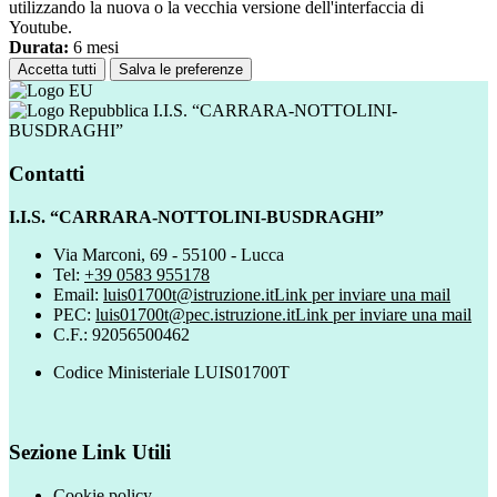
utilizzando la nuova o la vecchia versione dell'interfaccia di
Youtube.
Durata:
6 mesi
Accetta tutti
Salva le preferenze
I.I.S. “CARRARA-NOTTOLINI-
BUSDRAGHI”
Contatti
I.I.S. “CARRARA-NOTTOLINI-BUSDRAGHI”
Via Marconi, 69 - 55100 - Lucca
Tel:
+39 0583 955178
Email:
luis01700t@istruzione.it
Link per inviare una mail
PEC:
luis01700t@pec.istruzione.it
Link per inviare una mail
C.F.: 92056500462
Codice Ministeriale LUIS01700T
Sezione Link Utili
Cookie policy