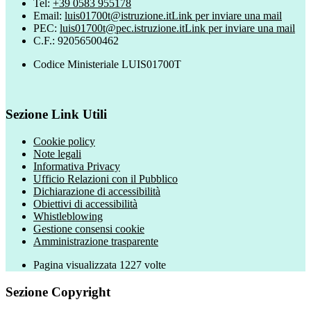
Tel:
+39 0583 955178
Email:
luis01700t@istruzione.it
Link per inviare una mail
PEC:
luis01700t@pec.istruzione.it
Link per inviare una mail
C.F.: 92056500462
Codice Ministeriale LUIS01700T
Sezione Link Utili
Cookie policy
Note legali
Informativa Privacy
Ufficio Relazioni con il Pubblico
Dichiarazione di accessibilità
Obiettivi di accessibilità
Whistleblowing
Gestione consensi cookie
Amministrazione trasparente
Pagina visualizzata
1227
volte
Sezione Copyright