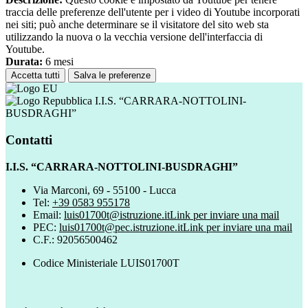
traccia delle preferenze dell'utente per i video di Youtube incorporati
nei siti; può anche determinare se il visitatore del sito web sta
utilizzando la nuova o la vecchia versione dell'interfaccia di
Youtube.
Durata:
6 mesi
Accetta tutti
Salva le preferenze
I.I.S. “CARRARA-NOTTOLINI-
BUSDRAGHI”
Contatti
I.I.S. “CARRARA-NOTTOLINI-BUSDRAGHI”
Via Marconi, 69 - 55100 - Lucca
Tel:
+39 0583 955178
Email:
luis01700t@istruzione.it
Link per inviare una mail
PEC:
luis01700t@pec.istruzione.it
Link per inviare una mail
C.F.: 92056500462
Codice Ministeriale LUIS01700T