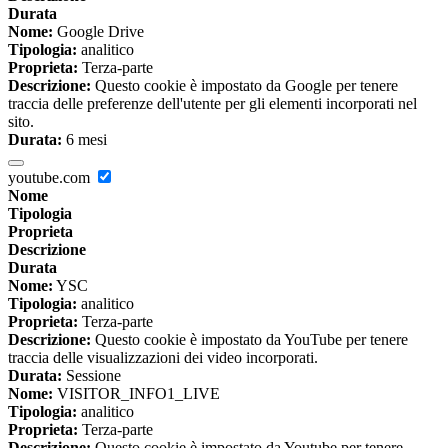
Durata
Nome:
Google Drive
Tipologia:
analitico
Proprieta:
Terza-parte
Descrizione:
Questo cookie è impostato da Google per tenere
traccia delle preferenze dell'utente per gli elementi incorporati nel
sito.
Durata:
6 mesi
youtube.com
Nome
Tipologia
Proprieta
Descrizione
Durata
Nome:
YSC
Tipologia:
analitico
Proprieta:
Terza-parte
Descrizione:
Questo cookie è impostato da YouTube per tenere
traccia delle visualizzazioni dei video incorporati.
Durata:
Sessione
Nome:
VISITOR_INFO1_LIVE
Tipologia:
analitico
Proprieta:
Terza-parte
Descrizione:
Questo cookie è impostato da Youtube per tenere