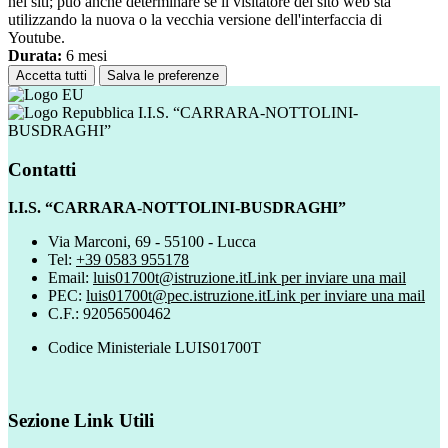
nei siti; può anche determinare se il visitatore del sito web sta
utilizzando la nuova o la vecchia versione dell'interfaccia di
Youtube.
Durata:
6 mesi
Accetta tutti
Salva le preferenze
I.I.S. “CARRARA-NOTTOLINI-
BUSDRAGHI”
Contatti
I.I.S. “CARRARA-NOTTOLINI-BUSDRAGHI”
Via Marconi, 69 - 55100 - Lucca
Tel:
+39 0583 955178
Email:
luis01700t@istruzione.it
Link per inviare una mail
PEC:
luis01700t@pec.istruzione.it
Link per inviare una mail
C.F.: 92056500462
Codice Ministeriale LUIS01700T
Sezione Link Utili