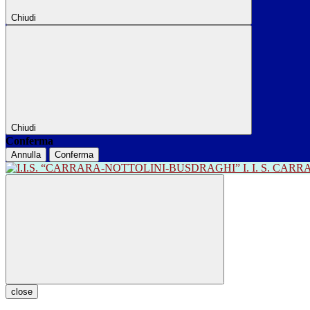
Chiudi
Chiudi
Conferma
Annulla
Conferma
I. I. S. CA
close