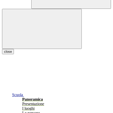
close
Scuola
Panoramica
Presentazione
I luoghi
Le persone