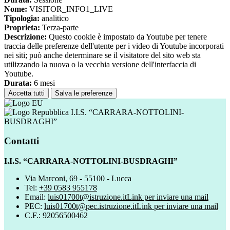
Nome:
VISITOR_INFO1_LIVE
Tipologia:
analitico
Proprieta:
Terza-parte
Descrizione:
Questo cookie è impostato da Youtube per tenere
traccia delle preferenze dell'utente per i video di Youtube incorporati
nei siti; può anche determinare se il visitatore del sito web sta
utilizzando la nuova o la vecchia versione dell'interfaccia di
Youtube.
Durata:
6 mesi
Accetta tutti
Salva le preferenze
I.I.S. “CARRARA-NOTTOLINI-
BUSDRAGHI”
Contatti
I.I.S. “CARRARA-NOTTOLINI-BUSDRAGHI”
Via Marconi, 69 - 55100 - Lucca
Tel:
+39 0583 955178
Email:
luis01700t@istruzione.it
Link per inviare una mail
PEC:
luis01700t@pec.istruzione.it
Link per inviare una mail
C.F.: 92056500462