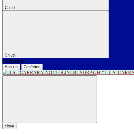
Chiudi
Chiudi
Conferma
Annulla
Conferma
I. I. S. CA
close