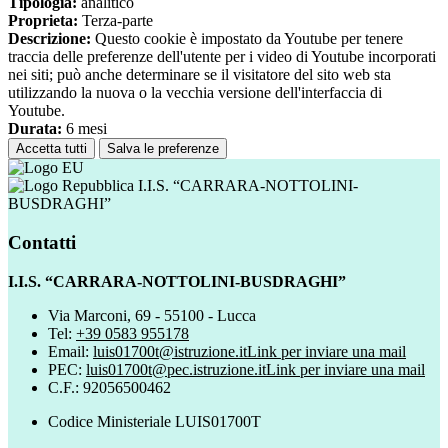
Tipologia:
analitico
Proprieta:
Terza-parte
Descrizione:
Questo cookie è impostato da Youtube per tenere
traccia delle preferenze dell'utente per i video di Youtube incorporati
nei siti; può anche determinare se il visitatore del sito web sta
utilizzando la nuova o la vecchia versione dell'interfaccia di
Youtube.
Durata:
6 mesi
Accetta tutti
Salva le preferenze
I.I.S. “CARRARA-NOTTOLINI-
BUSDRAGHI”
Contatti
I.I.S. “CARRARA-NOTTOLINI-BUSDRAGHI”
Via Marconi, 69 - 55100 - Lucca
Tel:
+39 0583 955178
Email:
luis01700t@istruzione.it
Link per inviare una mail
PEC:
luis01700t@pec.istruzione.it
Link per inviare una mail
C.F.: 92056500462
Codice Ministeriale LUIS01700T