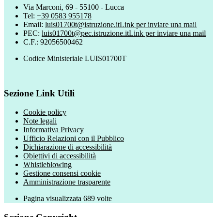
Via Marconi, 69 - 55100 - Lucca
Tel:
+39 0583 955178
Email:
luis01700t@istruzione.it
Link per inviare una mail
PEC:
luis01700t@pec.istruzione.it
Link per inviare una mail
C.F.: 92056500462
Codice Ministeriale LUIS01700T
Sezione Link Utili
Cookie policy
Note legali
Informativa Privacy
Ufficio Relazioni con il Pubblico
Dichiarazione di accessibilità
Obiettivi di accessibilità
Whistleblowing
Gestione consensi cookie
Amministrazione trasparente
Pagina visualizzata
689
volte