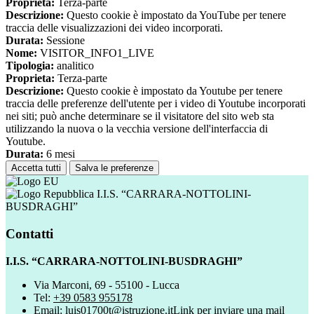
Proprieta:
Terza-parte
Descrizione:
Questo cookie è impostato da YouTube per tenere
traccia delle visualizzazioni dei video incorporati.
Durata:
Sessione
Nome:
VISITOR_INFO1_LIVE
Tipologia:
analitico
Proprieta:
Terza-parte
Descrizione:
Questo cookie è impostato da Youtube per tenere
traccia delle preferenze dell'utente per i video di Youtube incorporati
nei siti; può anche determinare se il visitatore del sito web sta
utilizzando la nuova o la vecchia versione dell'interfaccia di
Youtube.
Durata:
6 mesi
Accetta tutti
Salva le preferenze
I.I.S. “CARRARA-NOTTOLINI-
BUSDRAGHI”
Contatti
I.I.S. “CARRARA-NOTTOLINI-BUSDRAGHI”
Via Marconi, 69 - 55100 - Lucca
Tel:
+39 0583 955178
Email:
luis01700t@istruzione.it
Link per inviare una mail