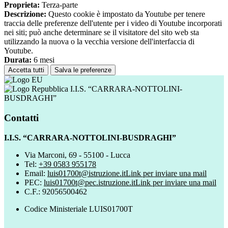
Proprieta:
Terza-parte
Descrizione:
Questo cookie è impostato da Youtube per tenere
traccia delle preferenze dell'utente per i video di Youtube incorporati
nei siti; può anche determinare se il visitatore del sito web sta
utilizzando la nuova o la vecchia versione dell'interfaccia di
Youtube.
Durata:
6 mesi
Accetta tutti
Salva le preferenze
I.I.S. “CARRARA-NOTTOLINI-
BUSDRAGHI”
Contatti
I.I.S. “CARRARA-NOTTOLINI-BUSDRAGHI”
Via Marconi, 69 - 55100 - Lucca
Tel:
+39 0583 955178
Email:
luis01700t@istruzione.it
Link per inviare una mail
PEC:
luis01700t@pec.istruzione.it
Link per inviare una mail
C.F.: 92056500462
Codice Ministeriale LUIS01700T