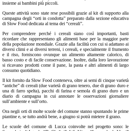
insieme ai bambini più piccoli.
Queste attività sono state rese possibili grazie al kit di supporto alla
campagna degli “orti in condotta” preparato dalla sezione educativa
di Slow Food dedicata al tema dei “cereali”.
Per comprendere perché i cereali siano così importanti, basti
ricordare che rappresentano gli alimenti base per la maggior parte
della popolazione mondiale. Grazie alla facilità con cui si adattano ai
diversi climi e ai diversi terreni, i cereali, e specialmente il frumento
e il riso, forniscono ovunque un alimento altamente calorico, di
basso costo e di facile conservazione. Inoltre, dalla loro lavorazione
si ricavano prodotti come il pane, la pasta e altri alimenti di largo
consumo quotidiano.
Il kit fornito da Slow Food conteneva, oltre ai semi di cinque varietà
“antiche” di cereali (due varietà di grano tenero, due di grano duro e
una di farro spelta), pacchi di farina e semola di grano duro e un
diario di campagna in cui annotare le osservazioni giornaliere
sull’ambiente e sull’orto.
Ora negli orti di molte scuole del comune stanno spuntando le prime
piantine e, se tutto andrà bene, a giugno si potrà mietere il grano.
Le scuole del comune di Lucca coinvolte nel progetto sono: le