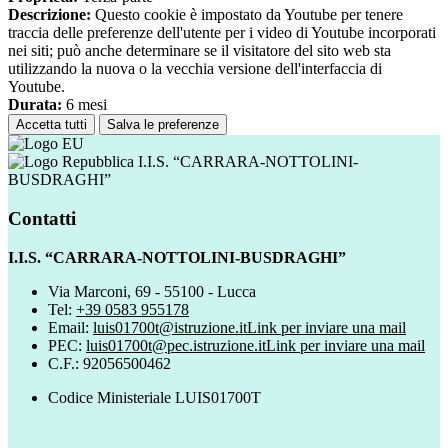
Descrizione:
Questo cookie è impostato da Youtube per tenere
traccia delle preferenze dell'utente per i video di Youtube incorporati
nei siti; può anche determinare se il visitatore del sito web sta
utilizzando la nuova o la vecchia versione dell'interfaccia di
Youtube.
Durata:
6 mesi
Accetta tutti
Salva le preferenze
I.I.S. “CARRARA-NOTTOLINI-
BUSDRAGHI”
Contatti
I.I.S. “CARRARA-NOTTOLINI-BUSDRAGHI”
Via Marconi, 69 - 55100 - Lucca
Tel:
+39 0583 955178
Email:
luis01700t@istruzione.it
Link per inviare una mail
PEC:
luis01700t@pec.istruzione.it
Link per inviare una mail
C.F.: 92056500462
Codice Ministeriale LUIS01700T