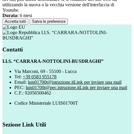
utilizzando la nuova o la vecchia versione dell'interfaccia di
Youtube.
Durata:
6 mesi
Accetta tutti
Salva le preferenze
I.I.S. “CARRARA-NOTTOLINI-
BUSDRAGHI”
Contatti
I.I.S. “CARRARA-NOTTOLINI-BUSDRAGHI”
Via Marconi, 69 - 55100 - Lucca
Tel:
+39 0583 955178
Email:
luis01700t@istruzione.it
Link per inviare una mail
PEC:
luis01700t@pec.istruzione.it
Link per inviare una mail
C.F.: 92056500462
Codice Ministeriale LUIS01700T
Sezione Link Utili