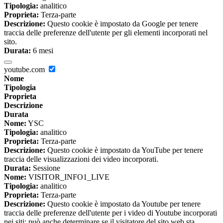
Tipologia:
analitico
Proprieta:
Terza-parte
Descrizione:
Questo cookie è impostato da Google per tenere
traccia delle preferenze dell'utente per gli elementi incorporati nel
sito.
Durata:
6 mesi
youtube.com
Nome
Tipologia
Proprieta
Descrizione
Durata
Nome:
YSC
Tipologia:
analitico
Proprieta:
Terza-parte
Descrizione:
Questo cookie è impostato da YouTube per tenere
traccia delle visualizzazioni dei video incorporati.
Durata:
Sessione
Nome:
VISITOR_INFO1_LIVE
Tipologia:
analitico
Proprieta:
Terza-parte
Descrizione:
Questo cookie è impostato da Youtube per tenere
traccia delle preferenze dell'utente per i video di Youtube incorporati
nei siti; può anche determinare se il visitatore del sito web sta