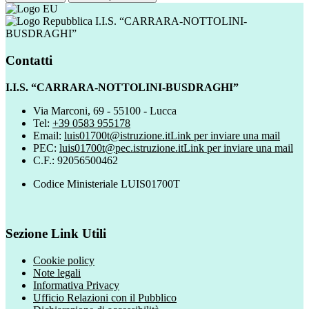
I.I.S. “CARRARA-NOTTOLINI-
BUSDRAGHI”
Contatti
I.I.S. “CARRARA-NOTTOLINI-BUSDRAGHI”
Via Marconi, 69 - 55100 - Lucca
Tel:
+39 0583 955178
Email:
luis01700t@istruzione.it
Link per inviare una mail
PEC:
luis01700t@pec.istruzione.it
Link per inviare una mail
C.F.: 92056500462
Codice Ministeriale LUIS01700T
Sezione Link Utili
Cookie policy
Note legali
Informativa Privacy
Ufficio Relazioni con il Pubblico