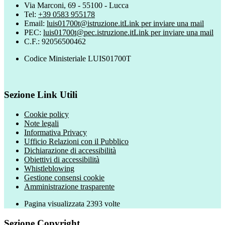
Via Marconi, 69 - 55100 - Lucca
Tel:
+39 0583 955178
Email:
luis01700t@istruzione.it
Link per inviare una mail
PEC:
luis01700t@pec.istruzione.it
Link per inviare una mail
C.F.: 92056500462
Codice Ministeriale LUIS01700T
Sezione Link Utili
Cookie policy
Note legali
Informativa Privacy
Ufficio Relazioni con il Pubblico
Dichiarazione di accessibilità
Obiettivi di accessibilità
Whistleblowing
Gestione consensi cookie
Amministrazione trasparente
Pagina visualizzata
2393
volte
Sezione Copyright