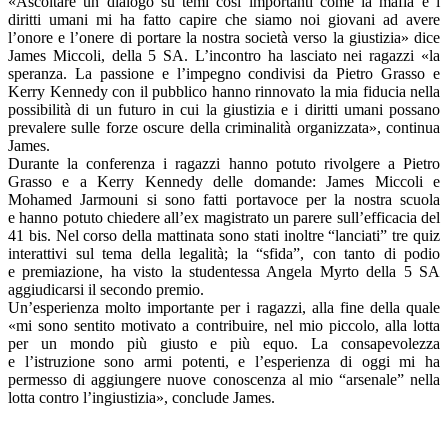
«Ascoltare un dialogo su temi così importanti come la mafia e i
diritti umani mi ha fatto capire che siamo noi giovani ad avere
l’onore e l’onere di portare la nostra società verso la giustizia» dice
James Miccoli, della 5 SA. L’incontro ha lasciato nei ragazzi «la
speranza. La passione e l’impegno condivisi da Pietro Grasso e
Kerry Kennedy con il pubblico hanno rinnovato la mia fiducia nella
possibilità di un futuro in cui la giustizia e i diritti umani possano
prevalere sulle forze oscure della criminalità organizzata», continua
James.
Durante la conferenza i ragazzi hanno potuto rivolgere a Pietro
Grasso e a Kerry Kennedy delle domande: James Miccoli e
Mohamed Jarmouni si sono fatti portavoce per la nostra scuola
e hanno potuto chiedere all’ex magistrato un parere sull’efficacia del
41 bis. Nel corso della mattinata sono stati inoltre “lanciati” tre quiz
interattivi sul tema della legalità; la “sfida”, con tanto di podio
e premiazione, ha visto la studentessa Angela Myrto della 5 SA
aggiudicarsi il secondo premio.
Un’esperienza molto importante per i ragazzi, alla fine della quale
«mi sono sentito motivato a contribuire, nel mio piccolo, alla lotta
per un mondo più giusto e più equo. La consapevolezza
e l’istruzione sono armi potenti, e l’esperienza di oggi mi ha
permesso di aggiungere nuove conoscenza al mio “arsenale” nella
lotta contro l’ingiustizia», conclude James.