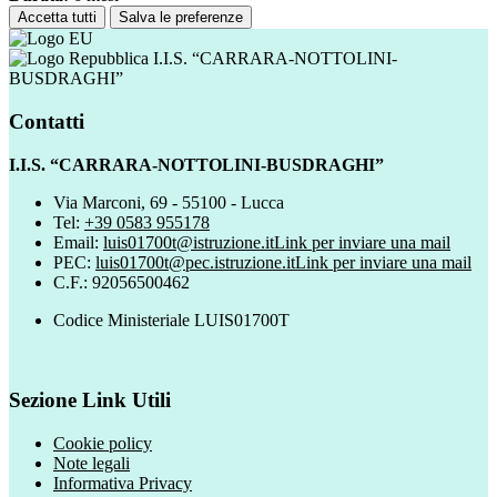
Accetta tutti
Salva le preferenze
I.I.S. “CARRARA-NOTTOLINI-
BUSDRAGHI”
Contatti
I.I.S. “CARRARA-NOTTOLINI-BUSDRAGHI”
Via Marconi, 69 - 55100 - Lucca
Tel:
+39 0583 955178
Email:
luis01700t@istruzione.it
Link per inviare una mail
PEC:
luis01700t@pec.istruzione.it
Link per inviare una mail
C.F.: 92056500462
Codice Ministeriale LUIS01700T
Sezione Link Utili
Cookie policy
Note legali
Informativa Privacy