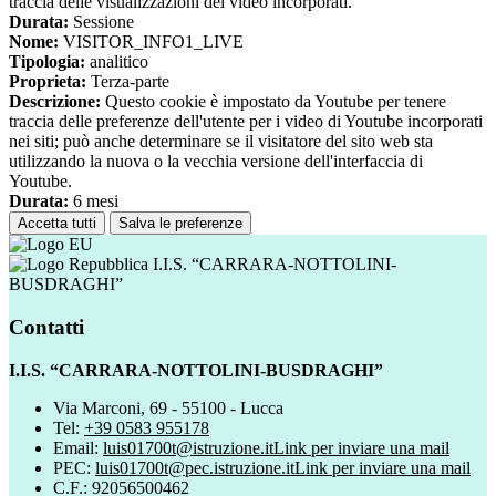
traccia delle visualizzazioni dei video incorporati.
Durata:
Sessione
Nome:
VISITOR_INFO1_LIVE
Tipologia:
analitico
Proprieta:
Terza-parte
Descrizione:
Questo cookie è impostato da Youtube per tenere
traccia delle preferenze dell'utente per i video di Youtube incorporati
nei siti; può anche determinare se il visitatore del sito web sta
utilizzando la nuova o la vecchia versione dell'interfaccia di
Youtube.
Durata:
6 mesi
Accetta tutti
Salva le preferenze
I.I.S. “CARRARA-NOTTOLINI-
BUSDRAGHI”
Contatti
I.I.S. “CARRARA-NOTTOLINI-BUSDRAGHI”
Via Marconi, 69 - 55100 - Lucca
Tel:
+39 0583 955178
Email:
luis01700t@istruzione.it
Link per inviare una mail
PEC:
luis01700t@pec.istruzione.it
Link per inviare una mail
C.F.: 92056500462