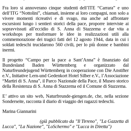
Fra loro si annoverano cinque studenti dell’ITE “Carrara” e uno
dell’ITG “Nottolini”, chiamati, insieme ai loro compagni, non solo a
vivere momenti ricreativi e di svago, ma anche ad affrontare
escursioni lungo i sentieri storici della pace, proporre interviste ai
sopravvissuti all’eccidio di S. Anna di Stazzema e dar vita a
workshops per trasformare le idee in realizzazioni utili alla
commemorazione dei tragici fatti del 12 agosto 1944, data in cui i
soldati tedeschi trucidarono 560 civili, per lo più donne e bambini
inermi.
Il progetto “Campo per la pace a Sant’Anna” è finanziato dal
Bundesland Baden Württemberg e organizzato dal
Naturfreundejugend Württemberg in cooperazione con Die Anstifter
e.V., Initiative Lern-und Gedenkort Hotel Silber e.V., l’Associazione
“Martiri di S. Anna”, il Parco Nazionale della Pace, il Museo storico
della Resistenza di S. Anna di Stazzema ed il Comune di Stazzema.
E’ attivo un sito web, Naturfreunde-giengen.de, che, nella sezione
Sonderseite, racconta il diario di viaggio dei ragazzi tedeschi.
Marina Giannarini
(già pubblicato da "Il Tirreno", "La Gazzetta di
Lucca", "La Nazione", "LoSchermo" e "Lucca in Diretta")