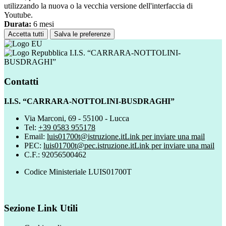
utilizzando la nuova o la vecchia versione dell'interfaccia di
Youtube.
Durata:
6 mesi
Accetta tutti
Salva le preferenze
I.I.S. “CARRARA-NOTTOLINI-
BUSDRAGHI”
Contatti
I.I.S. “CARRARA-NOTTOLINI-BUSDRAGHI”
Via Marconi, 69 - 55100 - Lucca
Tel:
+39 0583 955178
Email:
luis01700t@istruzione.it
Link per inviare una mail
PEC:
luis01700t@pec.istruzione.it
Link per inviare una mail
C.F.: 92056500462
Codice Ministeriale LUIS01700T
Sezione Link Utili