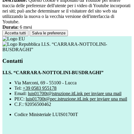
Descrizione:
Questo cookie è impostato da Youtube per tenere
traccia delle preferenze dell'utente per i video di Youtube incorporati
nei siti; può anche determinare se il visitatore del sito web sta
utilizzando la nuova o la vecchia versione dell'interfaccia di
Youtube.
Durata:
6 mesi
Accetta tutti
Salva le preferenze
I.I.S. “CARRARA-NOTTOLINI-
BUSDRAGHI”
Contatti
I.I.S. “CARRARA-NOTTOLINI-BUSDRAGHI”
Via Marconi, 69 - 55100 - Lucca
Tel:
+39 0583 955178
Email:
luis01700t@istruzione.it
Link per inviare una mail
PEC:
luis01700t@pec.istruzione.it
Link per inviare una mail
C.F.: 92056500462
Codice Ministeriale LUIS01700T