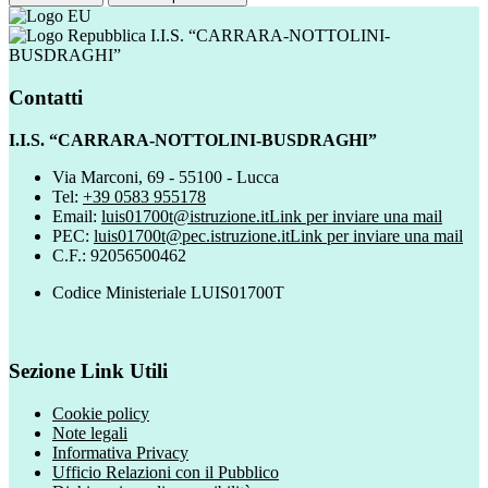
I.I.S. “CARRARA-NOTTOLINI-
BUSDRAGHI”
Contatti
I.I.S. “CARRARA-NOTTOLINI-BUSDRAGHI”
Via Marconi, 69 - 55100 - Lucca
Tel:
+39 0583 955178
Email:
luis01700t@istruzione.it
Link per inviare una mail
PEC:
luis01700t@pec.istruzione.it
Link per inviare una mail
C.F.: 92056500462
Codice Ministeriale LUIS01700T
Sezione Link Utili
Cookie policy
Note legali
Informativa Privacy
Ufficio Relazioni con il Pubblico