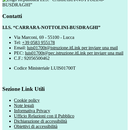
BUSDRAGHI”
Contatti
I.I.S. “CARRARA-NOTTOLINI-BUSDRAGHI”
Via Marconi, 69 - 55100 - Lucca
Tel:
+39 0583 955178
Email:
luis01700t@istruzione.it
Link per inviare una mail
PEC:
luis01700t@pec.istruzione.it
Link per inviare una mail
C.F.: 92056500462
Codice Ministeriale LUIS01700T
Sezione Link Utili
Cookie policy
Note legali
Informativa Privacy
Ufficio Relazioni con il Pubblico
Dichiarazione di accessibilità
Obiettivi di accessibilità