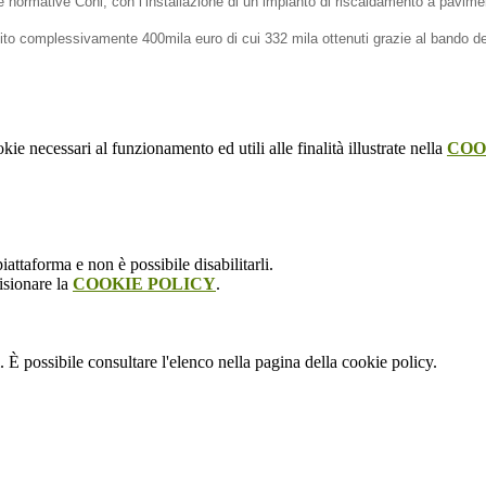
alle normative Coni, con l’installazione di un impianto di riscaldamento a pavime
estito complessivamente 400mila euro di cui 332 mila ottenuti grazie al bando 
kie necessari al funzionamento ed utili alle finalità illustrate nella
COO
attaforma e non è possibile disabilitarli.
isionare la
COOKIE POLICY
.
 È possibile consultare l'elenco nella pagina della cookie policy.