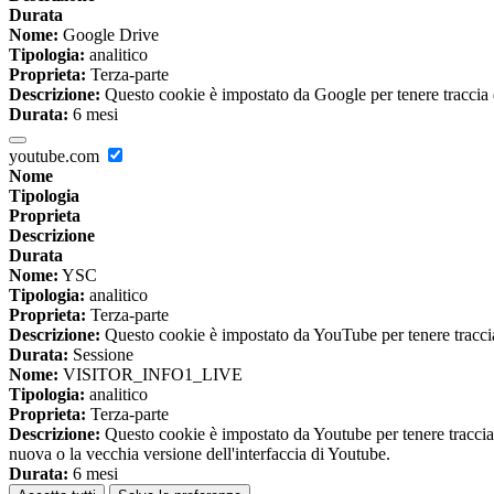
Durata
Nome:
Google Drive
Tipologia:
analitico
Proprieta:
Terza-parte
Descrizione:
Questo cookie è impostato da Google per tenere traccia del
Durata:
6 mesi
youtube.com
Nome
Tipologia
Proprieta
Descrizione
Durata
Nome:
YSC
Tipologia:
analitico
Proprieta:
Terza-parte
Descrizione:
Questo cookie è impostato da YouTube per tenere traccia 
Durata:
Sessione
Nome:
VISITOR_INFO1_LIVE
Tipologia:
analitico
Proprieta:
Terza-parte
Descrizione:
Questo cookie è impostato da Youtube per tenere traccia de
nuova o la vecchia versione dell'interfaccia di Youtube.
Durata:
6 mesi