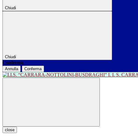
Chiudi
Chiudi
Conferma
Annulla
Conferma
I. I. S. CA
close