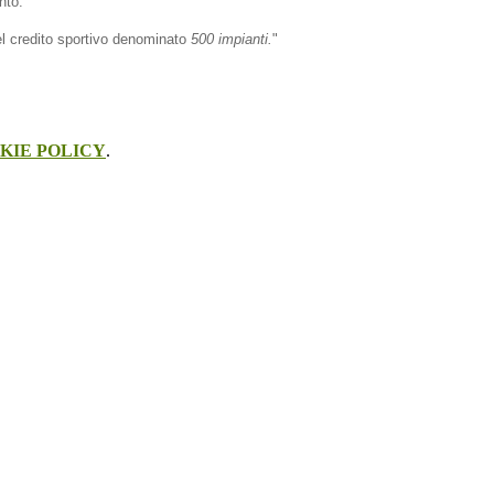
nto.
del credito sportivo denominato
500 impianti.
"
KIE POLICY
.