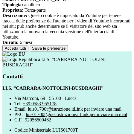
Tipologia:
analitico
Proprieta:
Terza-parte
Descrizione:
Questo cookie è impostato da Youtube per tenere
traccia delle preferenze dell'utente per i video di Youtube incorporati
nei siti; può anche determinare se il visitatore del sito web sta
utilizzando la nuova o la vecchia versione dell'interfaccia di
Youtube.
Durata:
6 mesi
Accetta tutti
Salva le preferenze
I.I.S. “CARRARA-NOTTOLINI-
BUSDRAGHI”
Contatti
I.I.S. “CARRARA-NOTTOLINI-BUSDRAGHI”
Via Marconi, 69 - 55100 - Lucca
Tel:
+39 0583 955178
Email:
luis01700t@istruzione.it
Link per inviare una mail
PEC:
luis01700t@pec.istruzione.it
Link per inviare una mail
C.F.: 92056500462
Codice Ministeriale LUIS01700T