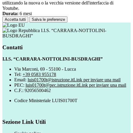
utilizzando la nuova o la vecchia versione dell'interfaccia di
Youtube.
Durata:
6 mesi
Accetta tutti
Salva le preferenze
I.I.S. “CARRARA-NOTTOLINI-
BUSDRAGHI”
Contatti
I.I.S. “CARRARA-NOTTOLINI-BUSDRAGHI”
Via Marconi, 69 - 55100 - Lucca
Tel:
+39 0583 955178
Email:
luis01700t@istruzione.it
Link per inviare una mail
PEC:
luis01700t@pec.istruzione.it
Link per inviare una mail
C.F.: 92056500462
Codice Ministeriale LUIS01700T
Sezione Link Utili