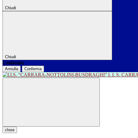
Chiudi
Chiudi
Conferma
Annulla
Conferma
I. I. S. CA
close