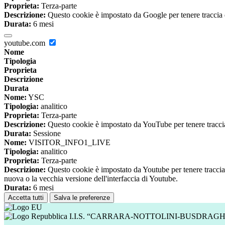
Proprieta:
Terza-parte
Descrizione:
Questo cookie è impostato da Google per tenere traccia del
Durata:
6 mesi
youtube.com
Nome
Tipologia
Proprieta
Descrizione
Durata
Nome:
YSC
Tipologia:
analitico
Proprieta:
Terza-parte
Descrizione:
Questo cookie è impostato da YouTube per tenere traccia 
Durata:
Sessione
Nome:
VISITOR_INFO1_LIVE
Tipologia:
analitico
Proprieta:
Terza-parte
Descrizione:
Questo cookie è impostato da Youtube per tenere traccia de
nuova o la vecchia versione dell'interfaccia di Youtube.
Durata:
6 mesi
Accetta tutti
Salva le preferenze
I.I.S. “CARRARA-NOTTOLINI-BUSDRAGH