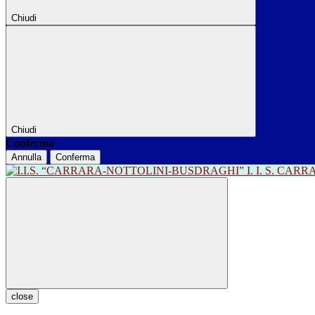
Chiudi
Chiudi
Conferma
Annulla
Conferma
I. I. S. CA
close