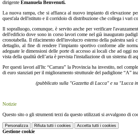
dirigente
Emanuela Benvenuti.
La nuova rampa, che si affianca al nuovo impianto di elevazione per il
quest'ala dell'istituto e il corridoio di distribuzione che collega i vari
Il sopralluogo, comunque, è servito anche per verificare l'avanzamento 
dell'edificio dove sono in corso lavori come nel già inaugurato padigl
cronotabella. Il rifacimento dell'involucro esterno della palestra sarà
dettaglio, al fine di rendere l’impianto sportivo conforme alle norm
adeguate le dimensioni delle porte di accesso ai locali che ad oggi no
vista della qualità dell’aria è prevista l'installazione di un sistema di 
Per questi lavori all'Itc “Carrara” la Provincia ha investito, nel compl
di euro stanziati per il miglioramento strutturale del padiglione “A” i
(pubblicato sulla "Gazzetta di Lucca" e su "Lucca in Diretta
Notizie
Questo sito o gli strumenti terzi da questo utilizzati si avvalgono di coo
Personalizza
Rifiuta tutti
i cookies
Accetta tutti
i cookies
Gestione cookie