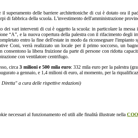
 superamento delle barriere architettoniche di cui è dotato ora il padigl
 corpi di fabbrica della scuola. L'investimento dell'amministrazione provin
dei vari interventi di cui è oggetto la scuola: in particolare la messa i
ione “A”, e la nuova copertura della palestra con il rifacimento degli i
 completato entro la fine dell'estate in modo da riconsegnare l'impianto s
ative Coni, verrà realizzato un locale per il primo soccorso, un bagno
n consentono la libera fruizione da parte di persone con ridotta capacit
aspirazione con ventilatore centrifugo.
esso, circa
3 milioni e 500 mila euro
: 332 mila euro per la palestra (gr
naugurato a gennaio, e 1,4 milioni di euro, al momento, per la riqualific
" a cura delle rispettive redazioni)
kie necessari al funzionamento ed utili alle finalità illustrate nella
COO