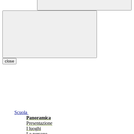
close
Scuola
Panoramica
Presentazione
I luoghi
Le persone