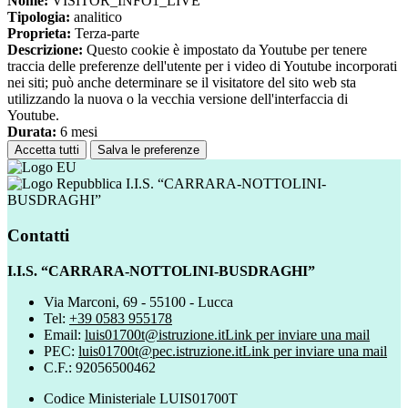
Nome:
VISITOR_INFO1_LIVE
Tipologia:
analitico
Proprieta:
Terza-parte
Descrizione:
Questo cookie è impostato da Youtube per tenere
traccia delle preferenze dell'utente per i video di Youtube incorporati
nei siti; può anche determinare se il visitatore del sito web sta
utilizzando la nuova o la vecchia versione dell'interfaccia di
Youtube.
Durata:
6 mesi
Accetta tutti
Salva le preferenze
I.I.S. “CARRARA-NOTTOLINI-
BUSDRAGHI”
Contatti
I.I.S. “CARRARA-NOTTOLINI-BUSDRAGHI”
Via Marconi, 69 - 55100 - Lucca
Tel:
+39 0583 955178
Email:
luis01700t@istruzione.it
Link per inviare una mail
PEC:
luis01700t@pec.istruzione.it
Link per inviare una mail
C.F.: 92056500462
Codice Ministeriale LUIS01700T