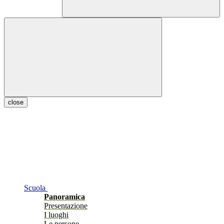
close
Scuola
Panoramica
Presentazione
I luoghi
Le persone