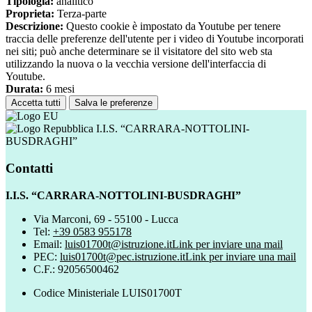
Tipologia:
analitico
Proprieta:
Terza-parte
Descrizione:
Questo cookie è impostato da Youtube per tenere
traccia delle preferenze dell'utente per i video di Youtube incorporati
nei siti; può anche determinare se il visitatore del sito web sta
utilizzando la nuova o la vecchia versione dell'interfaccia di
Youtube.
Durata:
6 mesi
Accetta tutti
Salva le preferenze
I.I.S. “CARRARA-NOTTOLINI-
BUSDRAGHI”
Contatti
I.I.S. “CARRARA-NOTTOLINI-BUSDRAGHI”
Via Marconi, 69 - 55100 - Lucca
Tel:
+39 0583 955178
Email:
luis01700t@istruzione.it
Link per inviare una mail
PEC:
luis01700t@pec.istruzione.it
Link per inviare una mail
C.F.: 92056500462
Codice Ministeriale LUIS01700T